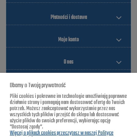
Płatności i dostawa
Moje konto
O nas
Dbamy o Twoją prywatność
Pliki cookies i pokrewne im technologie umożliwiają poprawne
działanie strony i pomagają nam dostosować ofertę do Twoich
potrzeb. Możesz zaakceptować wykorzystanie przez nas
wszystkich tych plików i przejść do sklepu lub dostosować
Blade-zone
użycie plików do swoich preferencji, wybierając opcję
"Dostosuj zgody".
ul. Jagiellońska 25
Więcej o plikach cookies przeczytasz w naszej Polityce