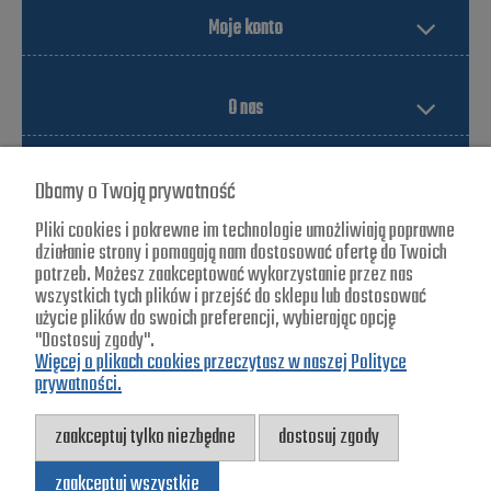
Moje konto
O nas
Dbamy o Twoją prywatność
Pliki cookies i pokrewne im technologie umożliwiają poprawne
działanie strony i pomagają nam dostosować ofertę do Twoich
potrzeb. Możesz zaakceptować wykorzystanie przez nas
wszystkich tych plików i przejść do sklepu lub dostosować
Blade-zone
użycie plików do swoich preferencji, wybierając opcję
"Dostosuj zgody".
ul. Jagiellońska 25
Więcej o plikach cookies przeczytasz w naszej Polityce
prywatności.
57-420 Radków
Tel. 502 731 471
zaakceptuj tylko niezbędne
dostosuj zgody
zaakceptuj wszystkie