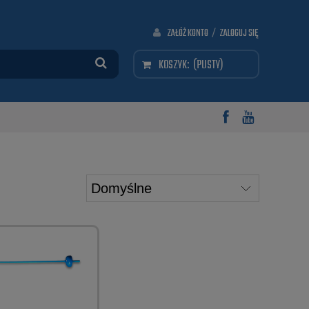
ZAŁÓŻ KONTO
/
ZALOGUJ SIĘ
KOSZYK:
(PUSTY)