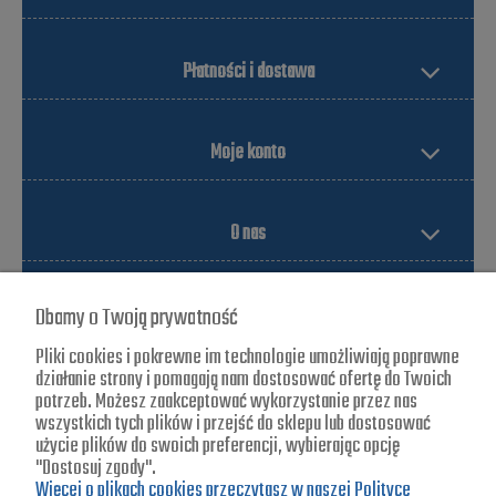
Płatności i dostawa
Moje konto
O nas
Dbamy o Twoją prywatność
Pliki cookies i pokrewne im technologie umożliwiają poprawne
działanie strony i pomagają nam dostosować ofertę do Twoich
potrzeb. Możesz zaakceptować wykorzystanie przez nas
wszystkich tych plików i przejść do sklepu lub dostosować
Blade-zone
użycie plików do swoich preferencji, wybierając opcję
"Dostosuj zgody".
ul. Jagiellońska 25
Więcej o plikach cookies przeczytasz w naszej Polityce