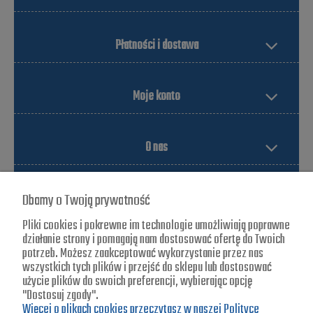
Płatności i dostawa
Moje konto
O nas
Dbamy o Twoją prywatność
Pliki cookies i pokrewne im technologie umożliwiają poprawne
działanie strony i pomagają nam dostosować ofertę do Twoich
potrzeb. Możesz zaakceptować wykorzystanie przez nas
wszystkich tych plików i przejść do sklepu lub dostosować
Blade-zone
użycie plików do swoich preferencji, wybierając opcję
"Dostosuj zgody".
ul. Jagiellońska 25
Więcej o plikach cookies przeczytasz w naszej Polityce